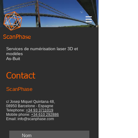
ScanPhase
Services de numérisation laser 3D et
modèles
As-Buit
Contact
ScanPhase
c/ Josep Miquel Quintana 48,
08950 Barcelone - Espagne
Telephone:
+34 93 3711019
Mobile phone:
+34 610 292886
Email:
info@scanphase.com