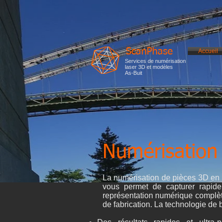
ScanPhase
Accueil
Services de numérisation
laser 3D et modèles
As-Buit
Numérisation 
La numérisation de pièces 3D en h
vous permet de capturer rapide
représentation numérique complète
de fabrication. La technologie de 