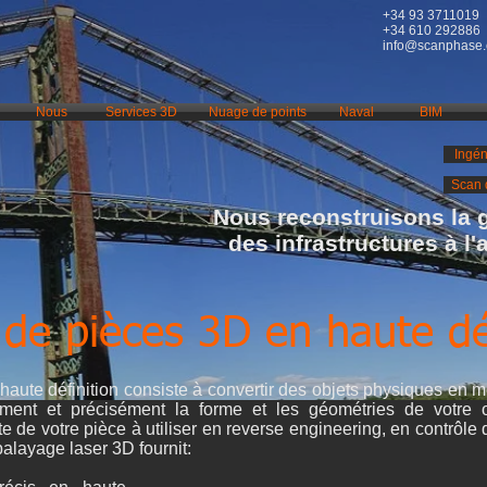
+34 93 3711019
+34 610 292886
info@scanphase
Nous
Services 3D
Nuage de points
Naval
BIM
Ingén
Scan 
Nous reconstruisons la 
des infrastructures à l
de pièces 3D en haute déf
aute définition consiste à convertir des objets physiques en 
ment et précisément la forme et les géométries de votre o
 de votre pièce à utiliser en reverse engineering, en contrôle 
balayage laser 3D fournit: