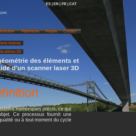
ES |
EN |
FR |
CAT
.com
Industrie
Patrimoine
Projets
Contact
ierie inverse
de pièces 3D
géométrie des éléments et
'aide d'un scanner laser 3D
inition
modèles numériques précis, ce qui
bjet. Ce processus fournit une
qualité ou à tout moment du cycle