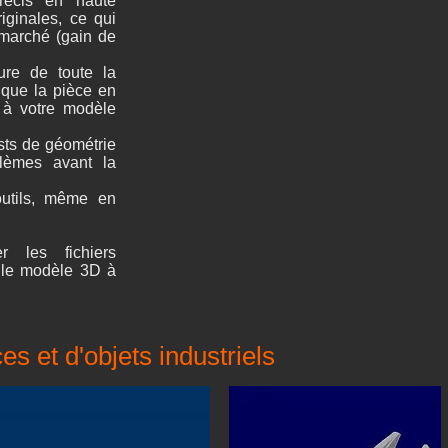
précis en haute
iginales, ce qui
 marché (gain de
re de toute la
t que la pièce en
 à votre modèle
sts de géométrie
blèmes avant la
utils, même en
r les fichiers
 le modèle 3D à
s et d'objets industriels