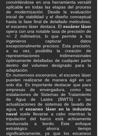
convirtiéndose en una herramienta versátil
aplicable en todas las etapas del proceso
de modernización. Desde la evaluación
inicial de viabilidad y el diseño conceptual
hasta la fase final de detallado meticuloso,
el escaneo láser destaca. El
escáner láser
opera con una notable tasa de precisión de
+/- 2 milímetros, lo que permite a los
ingenieros capturar datos
excepcionalmente precisos. Esta precisión,
a su vez, posibilita la creación de
representaciones tridimensionales
óptimamente detalladas de cualquier parte
dentro del volumen designado para la
adaptación.
En numerosos escenarios, el escaneo láser
pueden realizarse de manera ágil en un
solo día. Es importante destacar que para
empresas de envergadura, como las
instalaciones de Sistemas de Tratamiento
de Agua de Lastre (BWTS) o las
actualizaciones de sistemas de lavado de
agua, el
escaneo láser en la
industria
naval
suele llevarse a cabo mientras la
tripulación del barco está activamente
involucrada a bordo. Este enfoque
estratégico ahorra tiempo
significativamente, ya que los escaneos