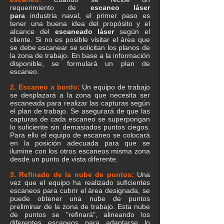
requerimiento de
escaneo láser
para
industria naval, el primer paso es
tener una buena idea del propósito y el
alcance del
escaneado láser
según el
cliente. Si no es posible visitar el área que
se debe escanear se solicitan los planos de
la zona de trabajo. En base a la información
disponible, se formulará un plan de
escaneo.
2. Escaneo a bordo:
Un equipo de trabajo
se desplazará a la zona que necesita ser
escaneada para realizar las capturas según
el plan de trabajo. Se asegurará de que las
capturas de cada escaneo se superpongan
lo suficiente sin demasiados puntos ciegos.
Para ello el equipo de escaneo se colocará
en la posición adecuada para que se
ilumine con los otros escaneos misma zona
desde un punto de vista diferente.
3. Refinado de la nube de puntos:
Una
vez que el equipo ha realizado suficientes
escaneos para cubrir el área designada, se
puede obtener una nube de puntos
preliminar de la zona de trabajo. Esta nube
de puntos se "refinará", alineando los
diferentes escaneos para adaptarse lo