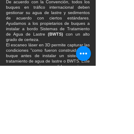
De acuerdo con la Convención, todos los
buques en tráfico internacional deben
gestionar su agua de lastre y sedimentos
de acuerdo con ciertos estándares.
Ayudamos a los propietarios de buques a
instalar a bordo Sistemas de Tratamiento
de Agua de Lastre
(BWTS)
con un alto
grado de certeza.
El escaneo láser en 3D permite capturar las
condiciones "como fueron construidas" del
buque antes de instalar un sistema de
tratamiento de agua de lastre o BWTS. Este
escaneo proporciona medidas precisas y
detalles precisos de
la tubería y la
estructura existente.
Escaneos 3D para reparaciones
o remodelaciones
Las piezas o estructuras de reemplazo o
nuevas de la
industria naval
se fabrican a
menudo fuera del sitio. Para garantizar un
ajuste perfecto, se escanea y modela la
estructura existente con una gran precisión
y se utiliza en el diseño y fabricación de