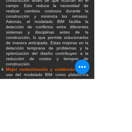
construcción antes de que ocurran en el
campo. Esto reduce la necesidad de
realizar cambios costosos durante la
construcción y minimiza los retrasos.
Además, el modelado BIM facilita la
detección de conflictos entre diferentes
sistemas y disciplinas antes de la
construcción, lo que permite solucionarlos
de manera anticipada. Estas mejoras en la
detección temprana de problemas y la
optimización del diseño contribuyen a la
reducción de costos y tiempos de
construcción.
Mejor comunicación y colaboración:
El
uso del modelado BIM como plataforma
centralizada de información permite una
mejor comunicación y colaboración entre
los diferentes actores del proyecto. Todos
los involucrados pueden acceder a un
modelo compartido y actualizado, lo que
evita malentendidos y mejora la toma de
decisiones. Además, la visualización en 3D
del modelo BIM facilita la comprensión de
los diseños y permite una comunicación
más efectiva con los clientes, lo que mejora