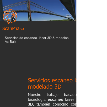
ScanPhase
Servicios de escaneo láser 3D & modelos
As-Built
Servicios escaneo láser y
modelado 3D
Nuestro trabajo basado en la
tecnología
escaneo láser y escáner
3D
, también conocido como