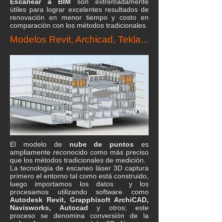
Escanear a BIM
son extremadamente
útiles para lograr excelentes resultados de
renovación en menor tiempo y costo en
comparación con los métodos tradicionales
Modelos Revit, Archicad, Tekla...
El modelo de
nube de puntos
es
ampliamente reconocido como más preciso
que los métodos tradicionales de medición.
La tecnología de escaneo láser 3D captura
primero el entorno tal como está construido,
luego importamos los datos y los
procesamos utilizando software como
Autodesk Revit, Grapphisoft ArchiCAD,
Navisworks, Autocad
y otros; este
proceso se denomina conversión de la