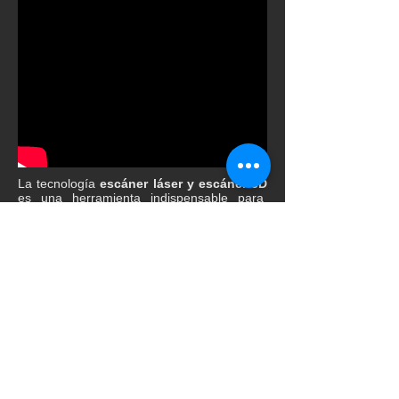
La tecnología
escáner láser y escáner 3D
es una herramienta indispensable para
sectores como de metrología industrial, la
posibilidad de obtener un modelo virtual
completamente fiel al original en alta
resolución abre un campo de posibilidades
enorme para distintas disciplinas. Una vez
obtenido el modelo digital es
posible
reproducirlo en diferentes
materiales
mediante el fresado CNC,
impresión 3D o para realizar modificaciones
de diseño.
Realizamos la digitalización de
elementos de industria reproduciéndolos
con exactitud y precisión a diversas
escalas, mediante el procedimiento de
ingeniería inversa para obtener información