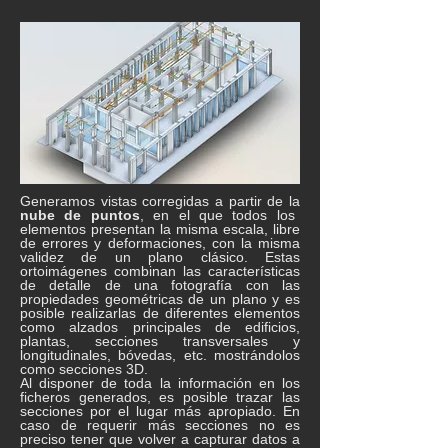
Generamos vistas corregidas a partir de la
nube de puntos
, en el que todos los
elementos presentan la misma escala, libre
de errores y deformaciones, con la misma
validez de un plano clásico. Estas
ortoimágenes combinan las características
de detalle de una fotografía con las
propiedades geométricas de un plano y es
posible realizarlas de diferentes elementos
como alzados principales de edificios,
plantas, secciones transversales y
longitudinales, bóvedas, etc. mostrándolos
como secciones 3D.
Al disponer de toda la información en los
ficheros generados, es posible trazar las
secciones por el lugar más apropiado. En
caso de requerir más secciones no es
preciso tener que volver a capturar datos a