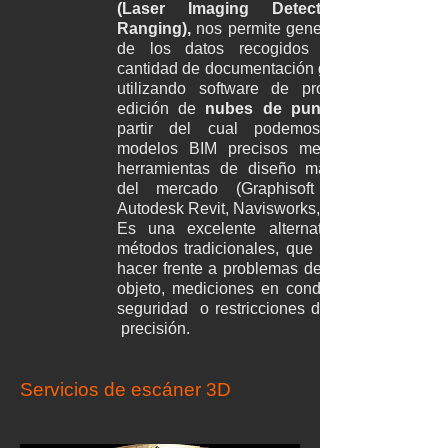
(Laser Imaging Detection and
Ranging),
nos permite generar a partir
de los datos recogidos una gran
cantidad de documentación geométrica
utilizando software de procesado y
edición de
nubes de puntos
partir del cual podemos construir
modelos BIM precisos mediante las
herramientas de diseño más usados
del mercado (Graphisoft Archicad,
Autodesk Revit, Navisworks, Autocad).
Es una excelente alternativa a los
métodos tradicionales, que no pueden
hacer frente a problemas de acceso al
objeto, mediciones en condiciones de
seguridad o restricciones de tiempo y
precisión.
Servicios de escáner 3D