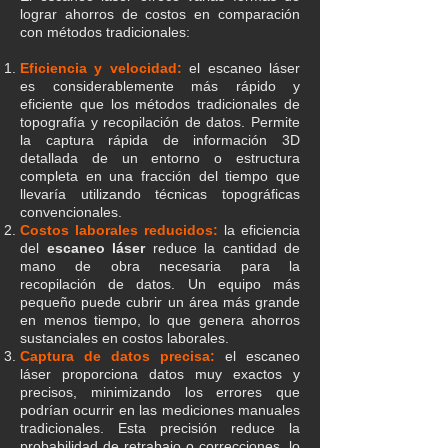
lograr ahorros de costos en comparación
con métodos tradicionales:​
Eficiencia y velocidad:
el escaneo láser
es considerablemente más rápido y
eficiente que los métodos tradicionales de
topografía y recopilación de datos. Permite
la captura rápida de información 3D
detallada de un entorno o estructura
completa en una fracción del tiempo que
llevaría utilizando técnicas topográficas
convencionales.
Costos laborales reducidos:
la eficiencia
del
escaneo láser
reduce la cantidad de
mano de obra necesaria para la
recopilación de datos. Un equipo más
pequeño puede cubrir un área más grande
en menos tiempo, lo que genera ahorros
sustanciales en costos laborales.
Captura de datos precisa:
el escaneo
láser proporciona datos muy exactos y
precisos, minimizando los errores que
podrían ocurrir en las mediciones manuales
tradicionales. Esta precisión reduce la
probabilidad de retrabajo o correcciones, lo